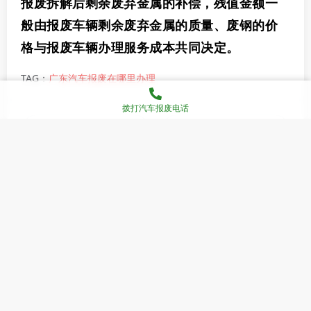
报废拆解后剩余废弃金属的补偿，残值金额一
般由报废车辆剩余废弃金属的质量、废钢的价
格与报废车辆办理服务成本共同决定。
TAG：
广东汽车报废在哪里办理
拨打汽车报废电话
上一篇：广东报废车回收联系方式
下一篇：2025年广东车辆报废补贴价格
广东报废车中心简介
广东报废回收/汽车报废办理
广东报废回收厂/报废车回
收中心
广东车辆报废资讯
广东报废车回收中心电话
版权所有 翻
广东报废车回收中心-广东报废车汽车信息技术有限公司
版必究
粤ICP备2024250134号
网站备案号：
广东汽车报废电话：4008909868
Powered By 盘企CMS 3.2.1
盘企CMS