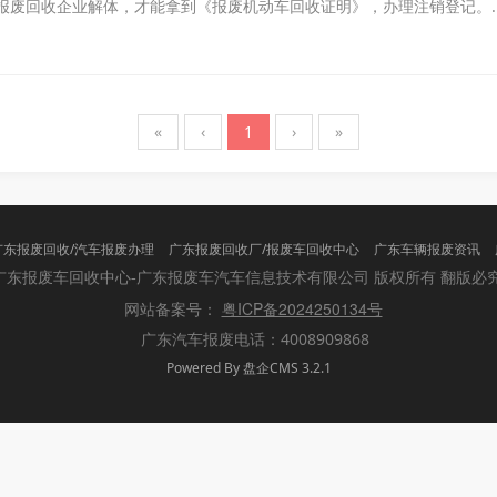
废回收企业解体，才能拿到《报废机动车回收证明》，办理注销登记。..
«
‹
1
›
»
广东报废回收/汽车报废办理
广东报废回收厂/报废车回收中心
广东车辆报废资讯
版权所有 翻版必
广东报废车回收中心-广东报废车汽车信息技术有限公司
粤ICP备2024250134号
网站备案号：
广东汽车报废电话：4008909868
Powered By 盘企CMS 3.2.1
盘企CMS