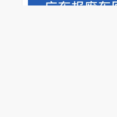
广东汽车报废，广东车辆报废，广东报废车回收
广东汽车报废
整个流程需要10-15个工
得车辆报废残值的，车辆报废残值是对车
额一般由报废车辆剩余废弃金属的质量、
TAG：
2025年广东车辆报废补贴价格
上一篇：广东汽车报废在哪里办理