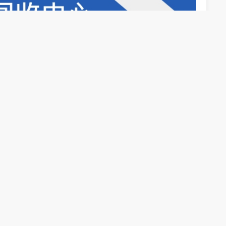
电话：4008-909-868
作日。另外，车主在完成汽车报废办理后，是可以获
辆完成报废拆解后剩余废弃金属的补偿，残值金
废钢的价格与报废车辆办理服务成本共同决定。
下一篇：广东小轿车报废补贴