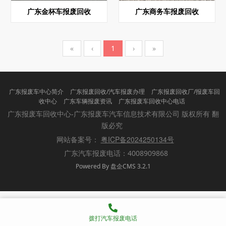
广东金杯车报废回收
广东商务车报废回收
«
‹
1
›
»
广东报废车中心简介
广东报废回收/汽车报废办理
广东报废回收厂/报废车回
收中心
广东车辆报废资讯
广东报废车回收中心电话
版权所有 翻
广东报废车回收中心-广东报废车汽车信息技术有限公司
版必究
粤ICP备2024250134号
网站备案号：
广东汽车报废电话：4008909868
Powered By 盘企CMS 3.2.1
盘企CMS
拨打汽车报废电话