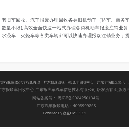
、老旧车回收、汽车报废办理回收各类旧机动车（轿车、商务
数量不限);高效全面快速一站式办理各类机动车报废注销业
、水浸车、火烧车等各类车辆都可以快速办理报废注销业务；
广东报废回收/汽车报废办理
广东报废回收厂/报废车回收中心
广东车辆报废资讯
版权所有 翻版必
广东报废车回收中心-广东报废车汽车信息技术有限公司
粤ICP备2024250134号
网站备案号：
广东汽车报废电话：4008909868
Powered By 盘企CMS 3.2.1
盘企CMS