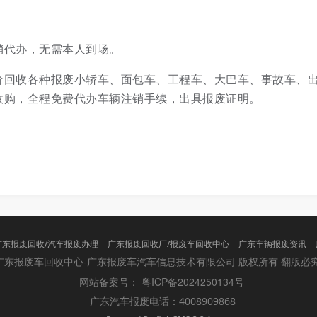
销代办，无需本人到场。
价回收各种报废小轿车、面包车、工程车、大巴车、事故车、
收购，全程免费代办车辆注销手续，出具报废证明。
广东报废回收/汽车报废办理
广东报废回收厂/报废车回收中心
广东车辆报废资讯
版权所有 翻版必
广东报废车回收中心-广东报废车汽车信息技术有限公司
粤ICP备2024250134号
网站备案号：
广东汽车报废电话：4008909868