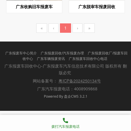
广东收购旧车报废车
广东‌脱审车报废回收
«
‹
1
›
»
广东报废车中心简介
广东报废回收/汽车报废办理
广东报废回收厂/报废车回
收中心
广东车辆报废资讯
广东报废车回收中心电话
版权所有 翻
广东报废车回收中心-广东报废车汽车信息技术有限公司
版必究
粤ICP备2024250134号
网站备案号：
广东汽车报废电话：4008909868
Powered By 盘企CMS 3.2.1
盘企CMS
拨打汽车报废电话