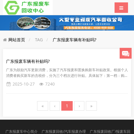
网站首页
TAG
广东报废车辆有补贴吗?
广东报废车辆有补贴吗?
广东为鼓励汽车更新消费，‌实施了汽车报废和置换购新车补贴政策。‌根据个人
消费者购买新车的含税价，‌分为三个档次进行补贴。‌具体如下：‌第一档：‌购车
价格为7万元（‌含）‌至15万元（‌不含）‌的，‌购...
2025-10-27
7240
«
‹
1
›
»
广东报废车中心简介
广东报废回收/汽车报废办理
广东报废回收厂/报废车回